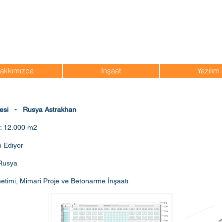
CY
Cengiz YILMAZ
İnş. Müt. Mim. Tic. Ltd. Şti
akkımızda
İnşaat
Yazılım
ojesi - Rusya Astrakhan
ı: 12.000 m2
 Ediyor
Rusya
önetimi, Mimari Proje ve Betonarme İnşaatı