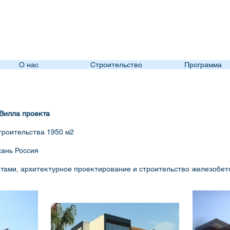
CY
Cengiz YILMAZ
İnş. Müt. Mim. Tic. Ltd. Şti
О нас
Строительство
Программа
 Вилла проекта
роительства 1950 м2
хань Россия
тами, архитектурное проектирование и строительство железобе